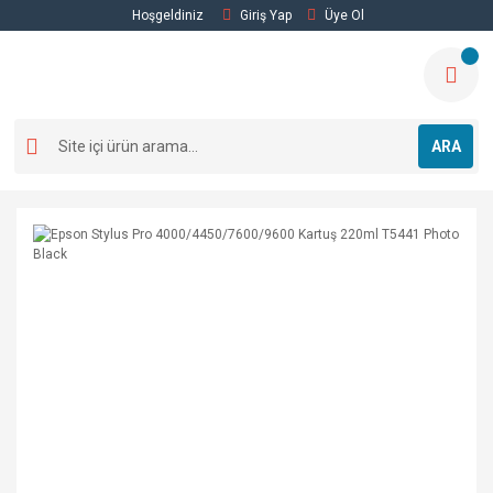
Hoşgeldiniz
Giriş Yap
Üye Ol
ARA