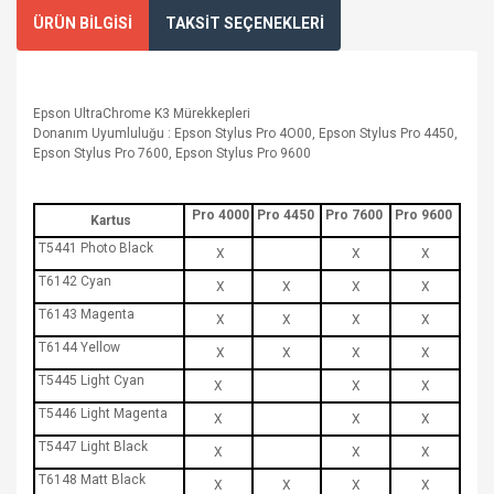
ÜRÜN BİLGİSİ
TAKSİT SEÇENEKLERİ
Epson UltraChrome K3 Mürekkepleri
Donanım Uyumluluğu : Epson Stylus Pro 4O00, Epson Stylus Pro 4450,
Epson Stylus Pro 7600, Epson Stylus Pro 9600
Pro 4000
Pro 4450
Pro 7600
Pro 9600
Kartus
T5441 Photo Black
X
X
X
T6142 Cyan
X
X
X
X
T6143 Magenta
X
X
X
X
T6144 Yellow
X
X
X
X
T5445 Light Cyan
X
X
X
T5446 Light Magenta
X
X
X
T5447 Light Black
X
X
X
T6148 Matt Black
X
X
X
X