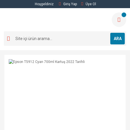
Hoşgeldiniz
Giriş Yap
Üye Ol
ARA