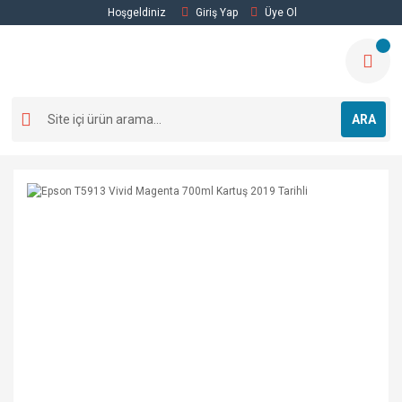
Hoşgeldiniz
Giriş Yap
Üye Ol
ARA