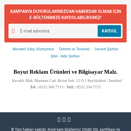
KAMPANYA DUYURULARIMIZDAN HABERDAR OLMAK İÇİN
E-BÜLTENİMİZE KAYDOLABİLİRSİNİZ!
KAYDOL
Mesafeli Satış Sözleşmesi
Ödeme ve Teslimat
Garanti Şartları
İptal - İade Şartları
Boyut
Reklam Ürünleri ve Bilgisayar Malz.
Kavaklı Mah. Marmara Cad. Bizim Sok. 12 D.1 Beylikdüzü / Istanbul
Tel. :
0532 366 7715 -
Tel2 :
0532 354 7715
© Tüm hakları saklıdır. Kredi kartı bilgileriniz 256bit SSL sertifikası ile