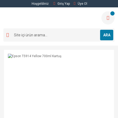
Hoşgeldiniz
Giriş Yap
Üye Ol
ARA