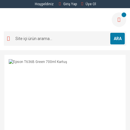
Hoşgeldiniz
Giriş Yap
Üye Ol
ARA