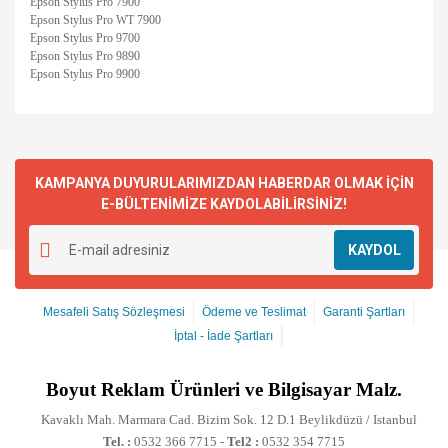
Epson Stylus Pro 7900
Epson Stylus Pro WT 7900
Epson Stylus Pro 9700
Epson Stylus Pro 9890
Epson Stylus Pro 9900
KAMPANYA DUYURULARIMIZDAN HABERDAR OLMAK İÇİN
E-BÜLTENİMİZE KAYDOLABİLİRSİNİZ!
KAYDOL
Mesafeli Satış Sözleşmesi
Ödeme ve Teslimat
Garanti Şartları
İptal - İade Şartları
Boyut
Reklam Ürünleri ve Bilgisayar Malz.
Kavaklı Mah. Marmara Cad. Bizim Sok. 12 D.1 Beylikdüzü / Istanbul
Tel. :
0532 366 7715 -
Tel2 :
0532 354 7715