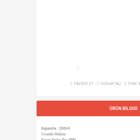
TAVSİYE ET
YORUM YAZ
FİYAT 
ÜRÜN BİLGİSİ
Kapasite : 200ml
Uyumlu Makina :
Epson Stylus Pro 4900