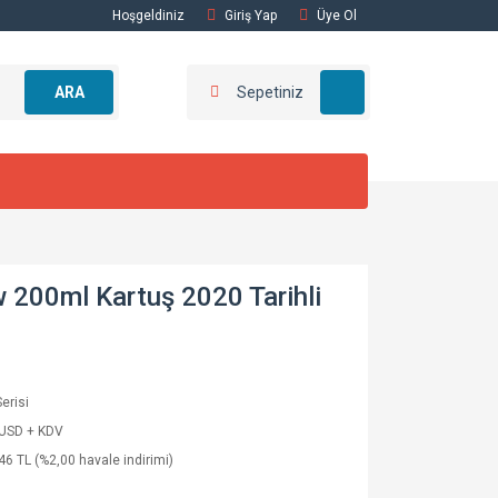
Hoşgeldiniz
Giriş Yap
Üye Ol
ARA
Sepetiniz
 200ml Kartuş 2020 Tarihli
erisi
 USD + KDV
46 TL (%2,00 havale indirimi)