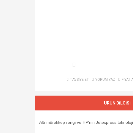
TAVSİYE ET
YORUM YAZ
FİYAT 
ÜRÜN BİLGİSİ
Altı mürekkep rengi ve HP'nin Jetexpress teknolojis