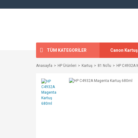
TÜM KATEGORİLER
Canon Kartuş
Anasayfa
HP Ürünleri
Kartuş
81 No'lu
HP C4932A M