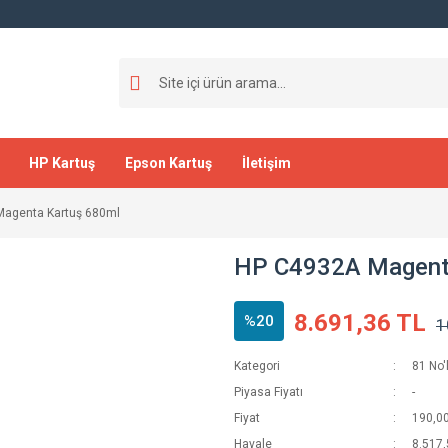
HP Kartuş
Epson Kartuş
İletişim
agenta Kartuş 680ml
HP C4932A Magent
8.691,36 TL
%20
1
Kategori
81 No'
Piyasa Fiyatı
-
Fiyat
190,0
Havale
8.517,