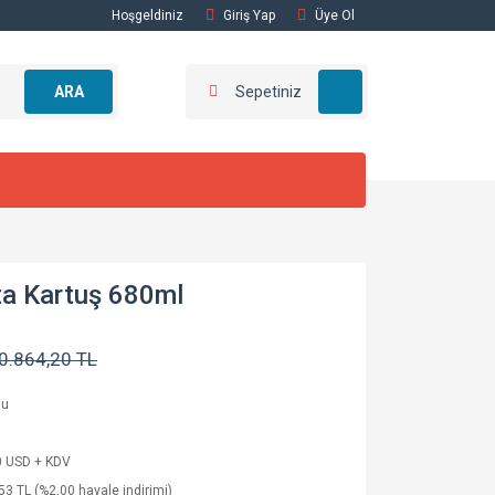
Hoşgeldiniz
Giriş Yap
Üye Ol
ARA
Sepetiniz
a Kartuş 680ml
0.864,20 TL
lu
0 USD + KDV
53 TL (%2,00 havale indirimi)