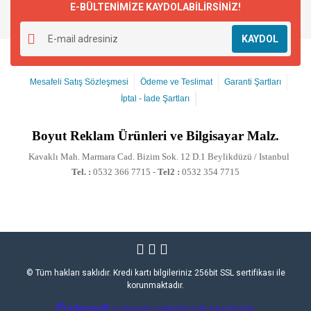
E-BÜLTENİMİZE KAYDOLABİLİRSİNİZ!
KAYDOL
Mesafeli Satış Sözleşmesi
Ödeme ve Teslimat
Garanti Şartları
İptal - İade Şartları
Boyut
Reklam Ürünleri ve Bilgisayar Malz.
Kavaklı Mah. Marmara Cad. Bizim Sok. 12 D.1 Beylikdüzü / Istanbul
Tel. :
0532 366 7715 -
Tel2 :
0532 354 7715
© Tüm hakları saklıdır. Kredi kartı bilgileriniz 256bit SSL sertifikası ile
korunmaktadır.
ile
ideasoft
e-