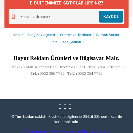
E-BÜLTENİMİZE KAYDOLABİLİRSİNİZ!
KAYDOL
Mesafeli Satış Sözleşmesi
Ödeme ve Teslimat
Garanti Şartları
İptal - İade Şartları
Boyut
Reklam Ürünleri ve Bilgisayar Malz.
Kavaklı Mah. Marmara Cad. Bizim Sok. 12 D.1 Beylikdüzü / Istanbul
Tel. :
0532 366 7715 -
Tel2 :
0532 354 7715
© Tüm hakları saklıdır. Kredi kartı bilgileriniz 256bit SSL sertifikası ile
korunmaktadır.
ile
ideasoft
e-