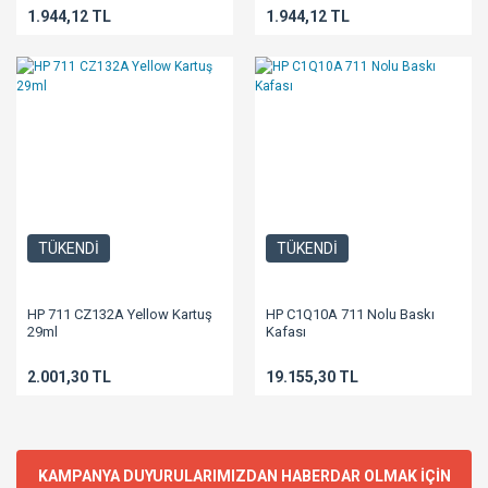
1.944,12 TL
1.944,12 TL
TÜKENDİ
TÜKENDİ
HP 711 CZ132A Yellow Kartuş
HP C1Q10A 711 Nolu Baskı
29ml
Kafası
2.001,30 TL
19.155,30 TL
KAMPANYA DUYURULARIMIZDAN HABERDAR OLMAK İÇİN